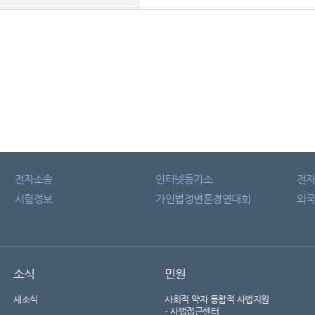
전자소송
인터넷등기소
전
시험정보
가인법정변론경연대회
외국
소식
민원
새소식
사회적 약자 통합적 사법지원
- 사법접근센터