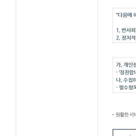
"다음에 
1. 반사
2. 정치
3. 특정
4. 특정
5. 영리
가. 개인
6. 욕설
- ‘칭찬
7. 실명
나. 수집
8. 동일
- 필수항
9. 민원
- 선택항목
10. 재
다. 개인
법원은 업
- 3년
(www.k
원활한 서
라. 동의
진행 중인
- 귀하는
작성하신 
습니다.