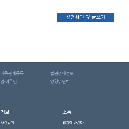
실명확인 및 글쓰기
자가족관계등록
법원경매정보
인·이주민
양형위원회
정보
소통
사건검색
법원에 바란다