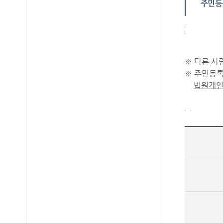
은 게시하
주민등
작성하신 
건전한 사
주민등록번호 실명확인
※ 다른 사
※ 주민등록
법원개인