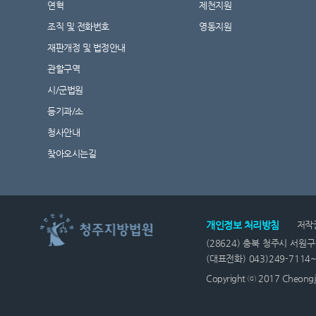
연혁
제천지원
조직 및 전화번호
영동지원
재판개정 및 법정안내
관할구역
시/군법원
등기과/소
청사안내
찾아오시는길
개인정보 처리방침
저작
(28624) 충북 청주시 서원구
(대표전화) 043)249-7114
Copyright ⓒ 2017 Cheongju D