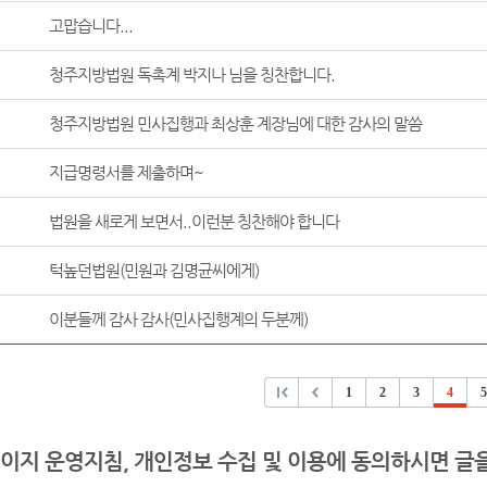
고맙습니다...
청주지방법원 독촉계 박지나 님을 칭찬합니다.
청주지방법원 민사집행과 최상훈 계장님에 대한 감사의 말씀
지급명령서를 제출하며~
법원을 새로게 보면서..이런분 칭찬해야 합니다
턱높던법원(민원과 김명균씨에게)
이분들께 감사 감사(민사집행계의 두분께)
1
2
3
4
5
이지 운영지침, 개인정보 수집 및 이용에 동의하시면 글을