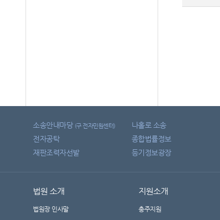
소송안내마당
나홀로 소송
(구 전자민원센터)
전자공탁
종합법률정보
재판조력자선발
등기정보광장
법원 소개
지원소개
법원장 인사말
충주지원