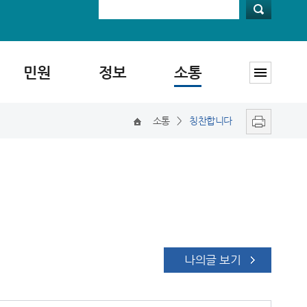
민원
정보
소통
소통
>
칭찬합니다
나의글 보기