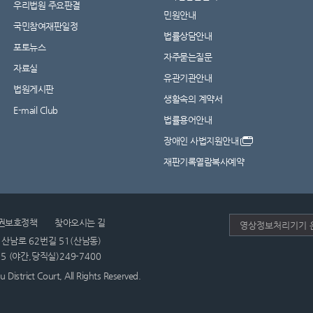
우리법원 주요판결
민원안내
국민참여재판일정
법률상담안내
포토뉴스
자주묻는질문
자료실
유관기관안내
법원게시판
생활속의 계약서
E-mail Club
법률용어안내
장애인 사법지원안내
재판기록열람복사예약
권보호정책
찾아오시는 길
 산남로 62번길 51(산남동)
~5 (야간,당직실)249-7400
istrict Court, All Rights Reserved.