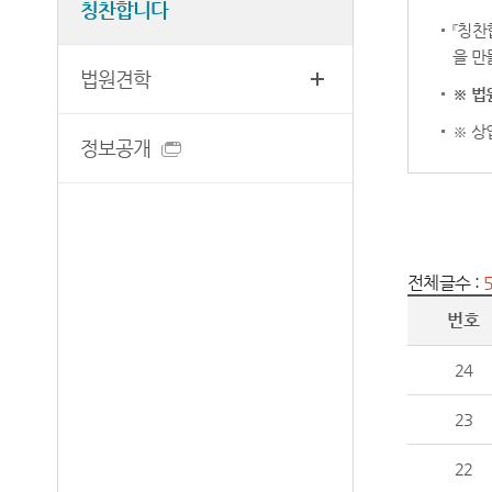
법률용어안내
칭찬합니다
청사안내
『칭찬
장애인 사법지원안내
을 만
찾아오시는길
법원견학
재판기록열람복사예약
※ 법
※ 상
정보공개
전체글수 :
번호
24
23
22