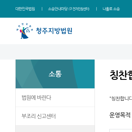
대한민국법원
소송안내마당
나홀로 소송
(구 전자민원센터)
법원 소개
지원소개
소식
민원
정보
소통
법원장 인사말
충주지원
새소식
사회적 약자 통합적 사법
사건검색
법원에 바란다
지원 - 사법접근센터
칭찬
소통
연혁
제천지원
우리법원 주요판결
판결서사본 제공신청
부조리 신고센터
민원안내
조직 및 전화번호
영동지원
국민참여재판일정
판결서 인터넷열람
칭찬합니다
법률상담안내
재판개정 및 법정안내
포토뉴스
각급법원안내
법원견학
법원에 바란다
"칭찬합니다
자주묻는질문
관할구역
자료실
정보공개
유관기관안내
운영목적
부조리 신고센터
시/군법원
법원게시판
생활속의 계약서
등기과/소
E-mail Club