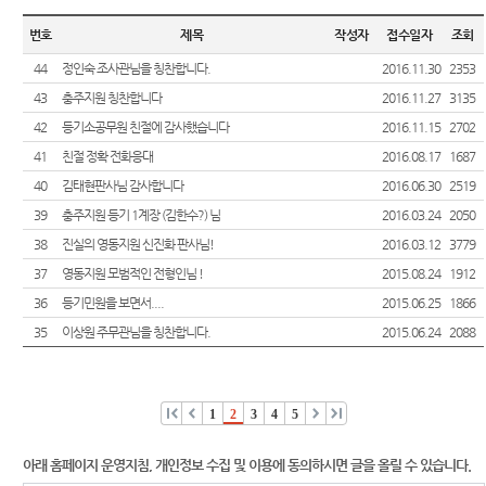
는질문
시판
센
역
전체글수 :
54
건
번호
제목
작성자
접수일자
조회
유관기
E-mail
터)
시/군법
관안내
44
정인숙 조사관님을 칭찬합니다.
2016.11.30
2353
Club
원
43
생활속
충주지원 칭찬합니다
2016.11.27
3135
등기과/
의 계약
42
등기소공무원 친절에 감사했습니다
2016.11.15
2702
소
서
41
친절 정확 전화응대
2016.08.17
1687
청사안
법률용
40
김태현판사님 감사합니다
2016.06.30
2519
내
어안내
39
충주지원 등기 1계장 (김한수?) 님
2016.03.24
2050
찾아오
장애인
38
진실의 영동지원 신진화 판사님!
2016.03.12
3779
시는길
사법지
37
영동지원 모범적인 전형인님 !
2015.08.24
1912
원안내
36
등기민원을 보면서....
2015.06.25
1866
35
이상원 주무관님을 칭찬합니다.
2015.06.24
2088
재판기
록열람
복사예
약
1
2
3
4
5
아래 홈페이지 운영지침, 개인정보 수집 및 이용에 동의하시면 글을 올릴 수 있습니다.