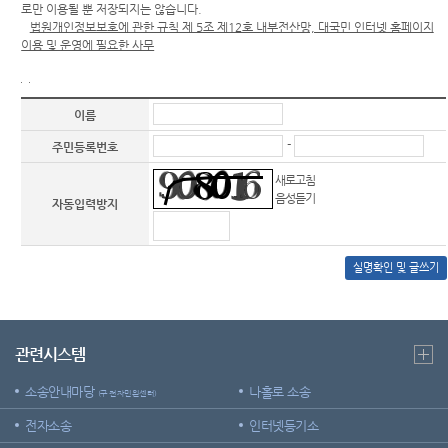
로만 이용될 뿐 저장되지는 않습니다.
법원개인정보보호에 관한 규칙 제 5조 제12호 내부전산망, 대국민 인터넷 홈페이지
이용 및 운영에 필요한 사무
이름
-
주민등록번호
새로고침
음성듣기
자동입력방지
실명확인 및 글쓰기
관련시스템
소송안내마당
나홀로 소송
(구 전자민원센터)
전자소송
인터넷등기소