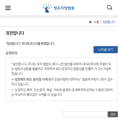
대
소
나
>
소통
칭찬합니다
Home
법
한
송
홀
법원
지원
소식
민원
정보
소통
칭찬합니다
원
소개
소개
지
민
안
로
소
새소식
사회적
사건검
법원에
원
"칭찬합니다"
코너에 오신것을 환영합니다.
개
소
국
내
소
법원장
충주지
약자 통
색
바란다
소
나의글 보기
우리법
식
운영목적
인사말
원
합적 사
개
민
법
마
송
원 주요
판결서
부조리
법
원
연혁
제천지
판결
사본 제
신고센
지원 -
『칭찬합니다』 코너는 우리 법원의 보다 나은 발전을 위하여 대내외적으로 모범이 되
정
원
당
원
공신청
터
는 법원구성원을 발굴하고 격려하여 보다 긍정적인 법원상을 만들어 가고자 개설하
사법접
보
조직 및
국민참
였습니다.
근센터
소
(구
전화번
영동지
여재판
칭찬합
※ 법원제도개선, 불친절 사례
등의 민원사항에 대하여는
「 법원에 바란다 」
에서 접수
통
판결서
호
원
일정
니다
민원안
하고 있습니다.
전
인터넷
내
※ 상업적인 목적, 인신공격, 욕설, 저속한 글 등의 운영목적에 반하는 사항에 대하여
열람
재판개
포토뉴
법원견
자
는 작성자의 동의없이 삭제될 수 있습니다.
정 및
스
학
법률상
법정안
민
각급법
담안내
자료실
정보공
내
원안내
개
원
자주묻
법원게
관할구