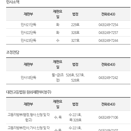
민사소액
재판요
재판부
법정
전화(043)
일
민사21단독
화
229호
043)249-7254
민사22단독
화
328호
043)249-7257
민사23단독
수
327호
043)249-7244
조정전담
재판요
재판부
법정
전화(043)
일
월~금(조
526호, 527호,
민사18단독
043)249-7242
정)
528호
대전고등법원 원외재판부(청주)
재판요
재판부
법정
전화(043)
일
고등지방부(행정,형사,신청 및 각
수:221호,
수, 목
043)249-7106
항고)
목:328호
고등지방부(민사,가사,신청 및 각
수:221호,
수,목
043)249-7107