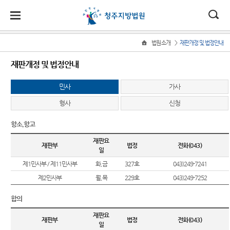
대
소
나
>
법원소개
재판개정 및 법정안내
Home
법
한
송
홀
법원
지원
소식
민원
정보
소통
재판개정 및 법정안내
원
소개
소개
지
민
안
로
소
새소식
사회적
사건검
법원에
원
민사
가사
개
소
국
내
소
법원장
충주지
약자 통
색
바란다
소
우리법
식
형사
신청
인사말
원
합적 사
개
민
법
마
송
원 주요
판결서
부조리
법
원
연혁
제천지
판결
사본 제
신고센
항소,항고
지원 -
정
원
당
원
공신청
터
사법접
보
조직 및
국민참
재판요
근센터
재판부
법정
전화(043)
소
(구
일
전화번
영동지
여재판
칭찬합
통
호
원
일정
판결서
니다
민원안
제1민사부 / 제11민사부
화,금
327호
043)249-7241
전
인터넷
내
제2민사부
월,목
229호
043)249-7252
재판개
포토뉴
법원견
열람
자
정 및
스
학
법률상
합의
법정안
담안내
민
자료실
정보공
내
각급법
재판요
개
자주묻
원안내
재판부
법정
전화(043)
원
일
법원게
관할구