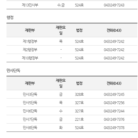
는질문
시판
역
제13민사부
수,금
524호
043)249-7243
센
유관기
E-mail
시/군법
관안내
터)
행정
Club
원
재판요
생활속
재판부
법정
전화(043)
등기과/
일
의 계약
소
서
제1행정부
목
524호
043)249-7242
청사안
제2행정부
-
524호
043)249-7242
법률용
내
어안내
제10행정부
-
524호
043)249-7242
찾아오
장애인
민사단독
시는길
사법지
원안내
재판요
재판부
법정
전화(043)
일
민사3단독
금
328호
043)249-7245
재판기
민사5단독
목
327호
043)249-7256
록열람
복사예
민사6단독
수
327호
043)249-7244
약
민사7단독
금
221호
043-249-7376
민사8단독
화
524호
043)249-7378