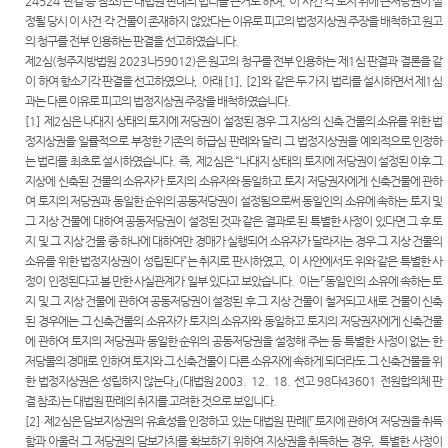
는질문
24524
판결 등 참조
)
는 대법원 판례의 법리를 근거로 하여
,
이 사건 각 토지 위에 근저당권이 설
시판
역
센
정될 당시 이 사건 각 건물이 존재하지 않았다는 이유로 피고의 법정지상권 주장을 배척하고 원고
유관기
의 청구를 전부 인용하는 판결을 선고하였습니다
.
E-mail
시/군법
관안내
터)
제
2
심
(
청주지방법원
2023
나
59012)
은 원고의 청구를 전부 인용하는 제
1
심 판결과 결론을 같
Club
원
이 하여 항소기각 판결을 선고하였으나
,
아래
[1], [2]
와 같은 두 가지 법리를 설시하면서 제
1
심
생활속
과는 다른 이유로 피고의 법정지상권 주장을 배척하였습니다
.
등기과/
의 계약
[1]
제
2
심은
나대지 상태의 토지에 저당권이 설정된 경우 그 지상의 신축 건물의 소유를 위한 법
소
서
정지상권을 일률적으로 부정한 기존의 하급심 판례와 달리 그 법정지상권을 예외적으로 인정하
청사안
는 법리를 최초로 설시하였습니다
.
즉
,
제
2
심은
“
나대지 상태의 토지에 저당권이 설정된 이후 그
법률용
내
지상에 신축된 건물의 소유자가 토지의 소유자와 동일하고 토지 저당권자에게 신축건물에 관하
어안내
여 토지의 저당권과 동일한 순위의 공동저당권이 설정됨으로써 동일인의 소유에 속하는 토지 및
찾아오
장애인
그 지상 건물에 대하여 공동저당권이 설정된 것과 같은 결과로 된 특별한 사정
이 있다면 그 후 토
시는길
사법지
지 및 그 지상 건물 중 하나에 대하여만 경매가 실행되어 소유자가 달라지는 경우 그 지상 건물의
원안내
소유를 위한 법정지상권이 성립된다
”
는 취지로 판시하였고
,
이 사안에서도 위와 같은 특별한 사
정이 인정된다고 볼 만한 사실관계가 일부 있다고 보았습니다
.
이는
「
동일인의 소유에 속하는 토
지 및 그 지상 건물에 관하여 공동저당권이 설정된 후 그 지상 건물이 철거되고 새로 건물이 신축
재판기
된 경우에는 그 신축건물의 소유자가 토지의 소유자와 동일하고 토지의 저당권자에게 신축건물
록열람
에 관하여 토지의 저당권과 동일한 순위의 공동저당권을 설정해 주는 등 특별한 사정이 없는 한
복사예
저당물의 경매로 인하여 토지와 그 신축건물이 다른 소유자에 속하게 되더라도 그 신축건물을 위
약
한 법정지상권은 성립하지 않는다
」
(
대법원
2003. 12. 18.
선고
98
다
43601
전원합의체 판
결 참조
)
는 대법원 판례의 취지를 고려한 것으로 보입니다
.
[2]
제
2
심은
담보지상권의 유효성을 인정하고 있는 대법원 판례
{
「
토지에 관하여 저당권을 취득
함과 아울러 그 저당권의 담보가치를 확보하기 위하여 지상권을 취득하는 경우
,
특별한 사정이