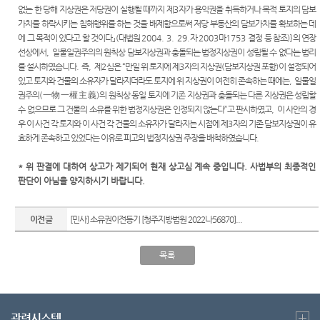
없는 한 당해 지상권은 저당권이 실행될 때까지 제
3
자가 용익권을 취득하거나 목적 토지의 담보
가치를 하락시키는 침해행위를 하는 것을 배제함으로써 저당 부동산의 담보가치를 확보하는 데
에 그 목적이 있다고 할 것이다
」
(
대법원
2004. 3. 29.
자
2003
마
1753
결정 등 참조
)}
의 연장
선상에서
,
일물일권주의의 원칙상 담보지상권과 충돌되는 법정지상권이 성립될 수 없다는 법리
를 설시하였습니다
.
즉
,
제
2
심은
“
만일 위 토지에 제
3
자의 지상권
(
담보지상권 포함
)
이 설정되어
있고 토지와 건물의 소유자가 달라지더라도 토지에 위 지상권이 여전히 존속하는 때에는
,
일물일
권주의
(
一物一權主義
)
의 원칙상 동일 토지에 기존 지상권과 충돌되는 다른 지상권은 성립할
수 없으므로 그 건물의 소유를 위한 법정지상권은 인정되지 않는다
”
고 판시하였고
,
이 사안의 경
우 이 사건 각 토지와 이 사건 각 건물의 소유자가 달라지는 시점에 제
3
자의 기존 담보지상권이 유
효하게 존속하고 있었다는 이유로 피고의 법정지상권 주장을 배척하였습니다
.
* 위 판결에 대하여 상고가 제기되어 현재 상고심 계속 중입니다. 사법부의 최종적인
판단이 아님을 양지하시기 바랍니다.
이전글
[민사] 소유권이전등기 [청주지방법원 2022나56870]...
목록
관련시스템