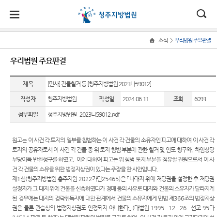
대
소
나
>
소식
우리법원 주요판결
Home
법
한
송
홀
법원
지원
소식
민원
정보
소통
우리법원 주요판결
원
소개
소개
지
민
안
로
소
새소식
사회적
사건검
법원에
원
개
제목
[민사] 건물철거 등 [청주지방법원 2023나59012]
소
국
내
소
법원장
충주지
약자 통
색
바란다
소
우리법
식
인사말
원
합적 사
작성자
청주지방법원
작성일
2024.06.11
조회
6093
개
민
법
마
송
원 주요
판결서
부조리
법
원
첨부파일
청주지방법원_2023나59012.pdf
연혁
제천지
판결
사본 제
신고센
지원 -
정
원
당
원
공신청
터
사법접
보
조직 및
국민참
근센터
소
(구
원고는 이 사건 각 토지의 일부를 침범하는 이 사건 각 건물의 소유자인 피고에 대하여 이 사건 각
전화번
영동지
여재판
칭찬합
통
토지의 공유자로서 이 사건 각 건물 중 위 토지 침범 부분에 관한 철거 및 인도 청구와
,
차임상당
호
원
일정
판결서
니다
민원안
전
부당이득 반환청구를 하였고
,
이에 대하여 피고는 위 침범 토지 부분을 점유할 권원으로서 이 사
인터넷
내
재판개
포토뉴
법원견
건 각 건물의 소유를 위한 법정지상권이 있다는 주장을 한 사안입니다
.
열람
자
정 및
스
학
제
1
심
(
청주지방법원 충주지원
2022
가단
25465)
은
「
나대지 위에 저당권을 설정한 후 저당권
법률상
법정안
설정자가 그 대지 위에 건물을 신축하였다가 경매 등의 사유로 대지와 건물의 소유자가 달라지게
담안내
민
자료실
정보공
내
각급법
된 경우에는 대지의 경락취득자에 대한 관계에서 건물의 소유자에게 민법 제
366
조의 법정지상
개
자주묻
원안내
권은 물론 관습상의 법정지상권도 인정되지 아니한다
」
(
대법원
1995. 12. 26.
선고
95
다
원
법원게
관할구