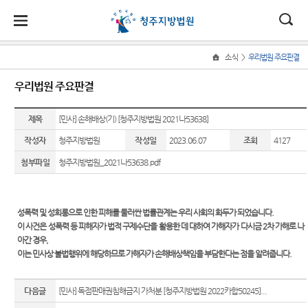
대
소
나
>
소식
우리법원 주요판결
Home
법
한
송
홀
법원
지원
소식
민원
정보
소통
우리법원 주요판결
원
소개
소개
지
민
안
로
소
새소식
사회적
사건검
법원에
원
개
제목
[민사] 손해배상(기) [청주지방법원 2021나53638]
소
국
내
소
법원장
충주지
약자 통
색
바란다
소
우리법
식
인사말
원
합적 사
작성자
청주지방법원
작성일
2023.06.07
조회
4127
개
민
법
마
송
원 주요
판결서
부조리
법
원
첨부파일
청주지방법원_2021나53638.pdf
연혁
제천지
판결
사본 제
신고센
지원 -
정
원
당
원
공신청
터
사법접
보
조직 및
국민참
근센터
소
(구
전화번
영동지
여재판
칭찬합
통
성폭
력 및 성희롱으로 인한 피해를 둘러싼 법률관계는 우리 사회의 화두가 되었습니다.
호
원
일정
판결서
니다
민원안
전
이
사건은 성폭력 등 피해자가 법적 구제수단을 활용한 데 대하여 가해자가 다시금 2차 가해로 나
인터넷
내
재판개
포토뉴
법원견
아간 경우,
열람
자
정 및
스
학
이는 민사상 불법행위에 해당하므로 가해자가 손해배상책임을 부담한다는 점을 알려줍니다.
법률상
법정안
담안내
민
자료실
정보공
내
각급법
다음글
개
[민사] 독점판매권침해금지 가처분 [청주지방법원 2022카합50245]...
자주묻
원안내
원
법원게
관할구