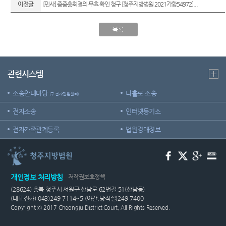
는질문
이전글
[민사] 종중총회결의 무효 확인 청구 [청주지방법원 2021가합54972]...
시판
역
센
유관기
E-mail
시/군법
관안내
터)
목록
Club
원
생활속
등기과/
의 계약
소
서
관련시스템
청사안
법률용
내
소송안내마당
나홀로 소송
어안내
(구 전자민원센터)
찾아오
전자소송
장애인
인터넷등기소
시는길
사법지
전자가족관계등록
법원경매정보
원안내
재판기
록열람
개인정보 처리방침
저작권보호정책
복사예
(28624) 충북 청주시 서원구 산남로 62번길 51(산남동)
약
(대표전화) 043)249-7114~5 (야간,당직실)249-7400
Copyright ⓒ 2017 Cheongju District Court, All Rights Reserved.