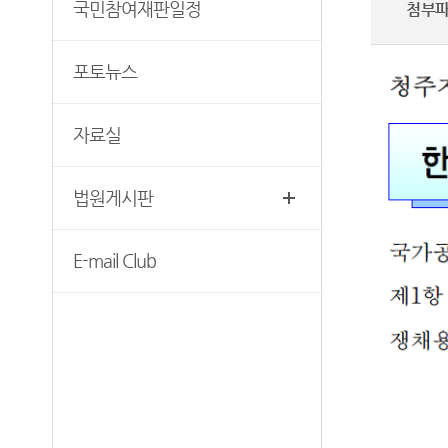
법률용어안내
국민참여재판일정
첨부
청사안내
장애인 사법지원안내
찾아오시는길
포토뉴스
재판기록열람복사예약
자료실
법원게시판
E-mail Club