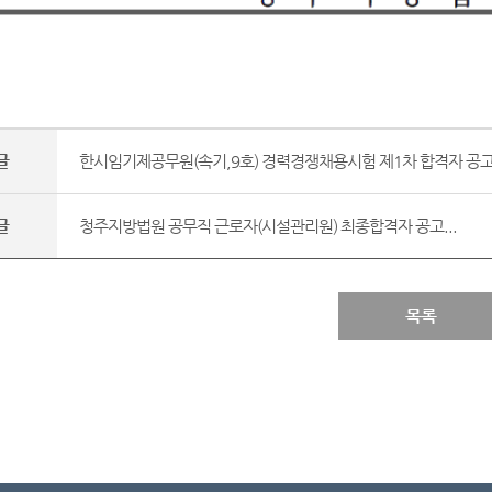
글
한시임기제공무원(속기,9호) 경력경쟁채용시험 제1차 합격자 공고.
글
청주지방법원 공무직 근로자(시설관리원) 최종합격자 공고...
목록