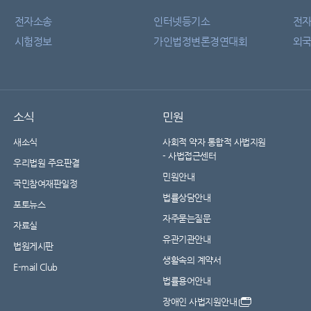
전자소송
인터넷등기소
전
시험정보
가인법정변론경연대회
외국
소식
민원
새소식
사회적 약자 통합적 사법지원
- 사법접근센터
우리법원 주요판결
민원안내
국민참여재판일정
법률상담안내
포토뉴스
자주묻는질문
자료실
유관기관안내
법원게시판
생활속의 계약서
E-mail Club
법률용어안내
장애인 사법지원안내