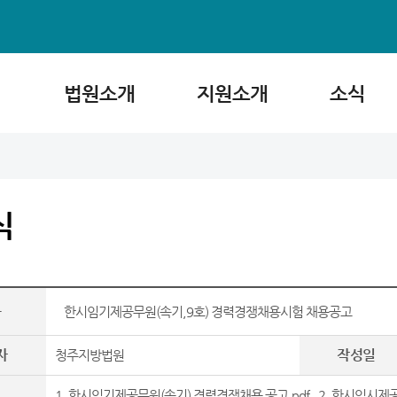
법원소개
지원소개
소식
식
목
한시임기제공무원(속기,9호) 경력경쟁채용시험 채용공고
자
작성일
청주지방법원
1. 한시임기제공무원(속기) 경력경쟁채용 공고.pdf
,
2. 한시임시제