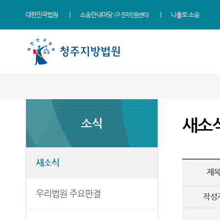
대한민국법원
소송안내마당
나홀로 소송
(구 전자민원센터)
법원 소개
지원소개
소식
민원
정보
소통
법원장 인사말
충주지원
새소식
사회적 약자 통합적 사법
사건검색
법원에 바란다
지원 - 사법접근센터
새소
소식
연혁
제천지원
우리법원 주요판결
판결서사본 제공신청
부조리 신고센터
민원안내
조직 및 전화번호
영동지원
국민참여재판일정
판결서 인터넷열람
칭찬합니다
법률상담안내
재판개정 및 법정안내
포토뉴스
각급법원안내
법원견학
새소식
자주묻는질문
제
관할구역
자료실
정보공개
유관기관안내
우리법원 주요판결
시/군법원
법원게시판
작성
생활속의 계약서
등기과/소
E-mail Club