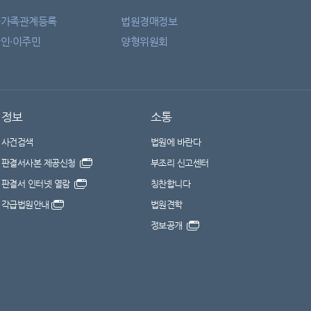
자가족관계등록
법원경매정보
인·이주민
양형위원회
정보
소통
사건검색
법원에 바란다
판결서사본 제공신청
부조리 신고센터
판결서 인터넷 열람
칭찬합니다
각급법원안내
법원견학
정보공개