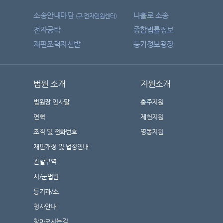
소송안내마당
나홀로 소송
(구 전자민원센터)
전자공탁
종합법률정보
재판조력자선발
등기정보광장
법원 소개
지원소개
법원장 인사말
충주지원
연혁
제천지원
조직 및 전화번호
영동지원
재판개정 및 법정안내
관할구역
시/군법원
등기과/소
청사안내
찾아오시는길