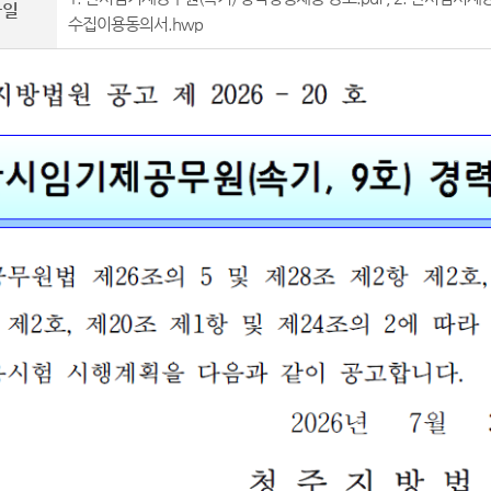
파일
수집이용동의서.hwp