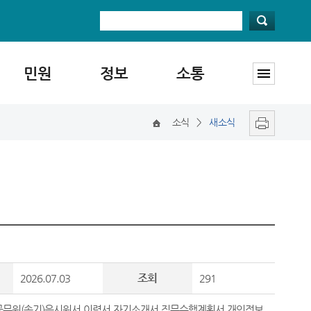
민원
정보
소통
소식
>
새소식
조회
2026.07.03
291
공무원(속기)응시원서,이력서,자기소개서,직무수행계획서,개인정보